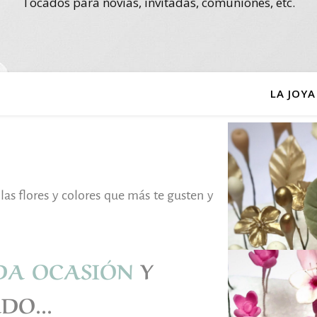
Tocados para novias, invitadas, comuniones, etc.
LA JOY
s flores y colores que más te gusten y
DA OCASIÓN
Y
DO...