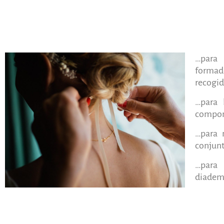
…para 
formado
recogid
…para 
compone
…para 
conjunt
…para 
diadem